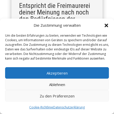
Entspricht die Freimaurerei
deiner Meinung nach noch
den Bedürfnissen der
heutigen Welt?
Die Zustimmung verwalten
Meiner Meinung nach mehr denn je. Die
Um die besten Erfahrungen zu bieten, verwenden wir Technologien wie
Covid-Krise und das Containment oder
Cookies, um Informationen von Geräten zu speichern und/oder darauf
Semi-Containment haben auch positive
zuzugreifen. Die Zustimmung zu diesen Technologien ermöglicht es uns,
Daten wie das Surfverhalten oder eindeutige IDs auf dieser Website zu
Auswirkungen gehabt. Jeder hat sich wieder
verarbeiten. Die Nichtzustimmung oder der Widerruf der Zustimmung
auf wesentliche Werte besonnen,
kann sich negativ auf bestimmte Merkmale und Funktionen auswirken.
insbesondere auf den Wert der Natur, da
unser Planet noch nie so bedroht war. Der
Wert der Zeit in einem immer hektischeren
Akzeptieren
Leben. Der Wert der Familie, der
Freundschaft und der Gesundheit, weit
Ablehnen
entfernt vom Kult des Egos, des Scheins und
des beruflichen Erfolgs um jeden Preis.
Zu den Präferenzen
Die freimaurerischen Werte und die
freimaurerische Praxis sind eine klare
Cookie-Richtlinie
Datenschutzerklärung
Antwort auf dieses neue Bewusstsein. Einen